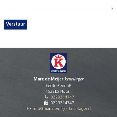
Verstuur
Marc de Meijer
keurslager
Grote Beer 5P
1622ES Hoorn
0229214747
0229214747
info@marcdemeijer.keurslager.nl