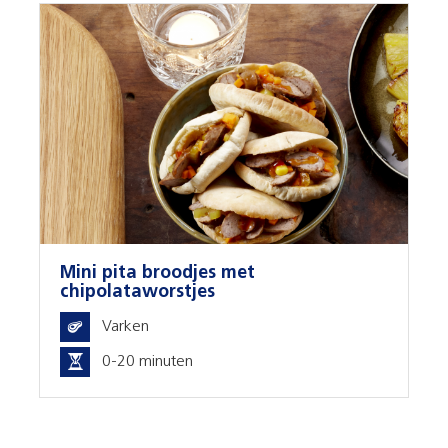
Mini pita broodjes met
chipolataworstjes
Varken
0-20 minuten