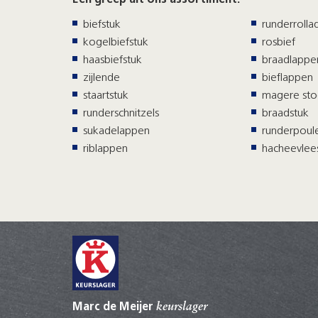
biefstuk
runderrolla
kogelbiefstuk
rosbief
haasbiefstuk
braadlappe
zijlende
bieflappen
staartstuk
magere sto
runderschnitzels
braadstuk
sukadelappen
runderpoul
riblappen
hacheevlee
Marc de Meijer
keurslager