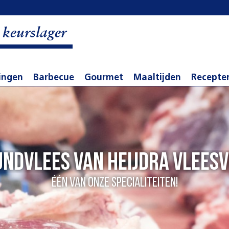
keurslager
ingen
Barbecue
Gourmet
Maaltijden
Recepte
ndvlees van Heijdra Vlees
één van onze specialiteiten!