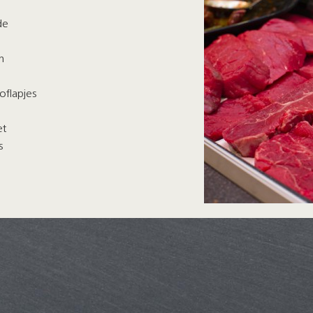
de
n
oflapjes
et
s