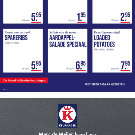
Marc de Meijer
keurslager