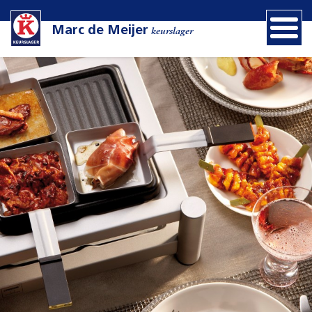
Marc de Meijer
keurslager